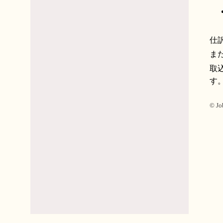
仕
ま
取
す
© Jo