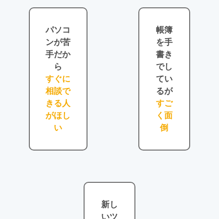
パソコ
帳簿
ンが苦
を手
手だか
書き
ら
でし
すぐに
てい
相談で
るが
きる人
すご
がほし
く面
い
倒
新し
いツ