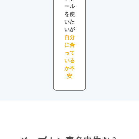
ール
を使
いた
いが
自分
に合
って
いる
か不
安