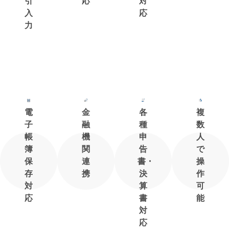
引
応
対
入
応
力
電
金
各
複
子
融
種
数
帳
機
申
人
簿
関
告
で
保
連
書・
操
存
携
決
作
対
算
可
応
書
能
対
応