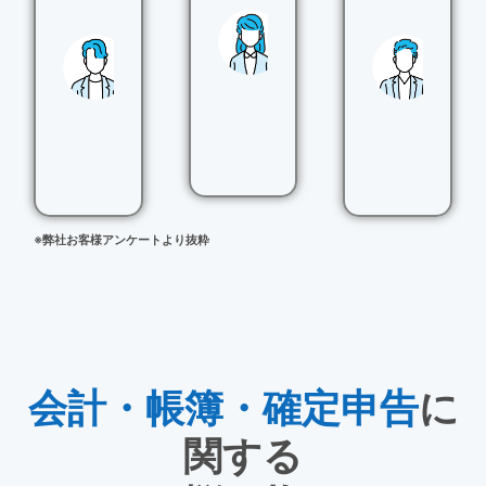
気
宅
ル
工
設
タ
事
備
ン
業
業
ト
40
70
60
代
代
代
※弊社お客様アンケートより抜粋
会計・帳簿・確定申告
に
関する