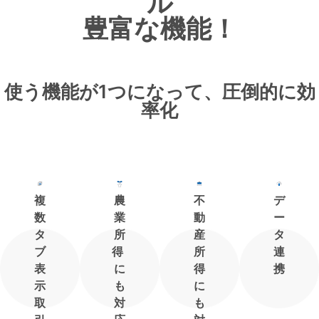
ル
豊富な機能！
使う機能が1つになって、圧倒的に効
率化
複
農
不
デ
数
業
動
ー
タ
所
産
タ
ブ
得
所
連
表
に
得
携
示
も
に
取
対
も