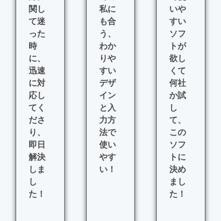
関し
私に
いや
て迷
も合
すい
った
う、
ソフ
時
わか
トが
に、
りや
欲し
迅速
すい
くて
に対
デザ
何社
応し
イン
か試
てく
と入
し
ださ
力方
て、
り、
法で
この
即日
使い
ソフ
解決
やす
トに
しま
い！
決め
し
まし
コ
た！
た！
ン
電
住
サ